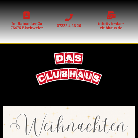
Im Rainacker 2a
info@vfr-das-
07222 4 26 26
76476 Bischweier
clubhaus.de