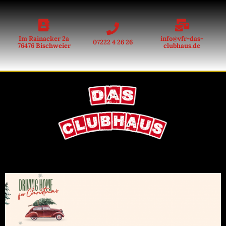
Im Rainacker 2a
info@vfr-das-
07222 4 26 26
76476 Bischweier
clubhaus.de