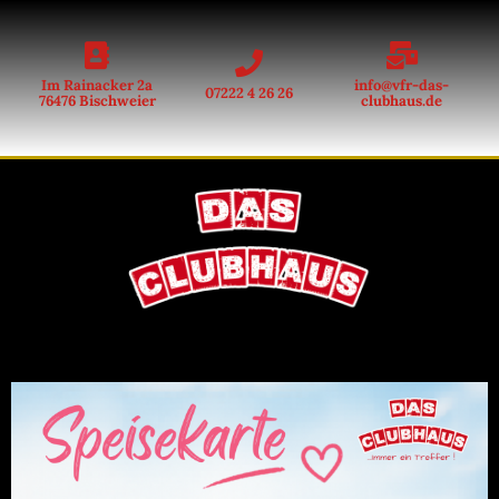
Im Rainacker 2a
info@vfr-das-
07222 4 26 26
76476 Bischweier
clubhaus.de