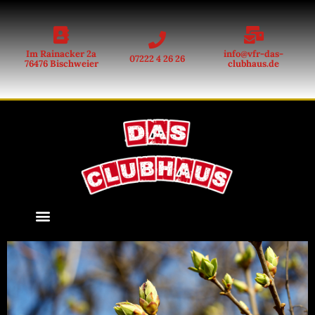
Im Rainacker 2a
info@vfr-das-
07222 4 26 26
76476 Bischweier
clubhaus.de
ANFAHRT & ÖFFNUNGSZEITEN