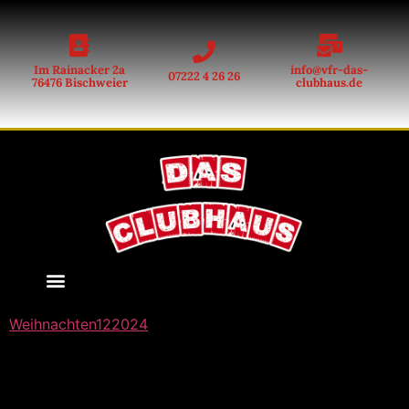
Im Rainacker 2a
info@vfr-das-
07222 4 26 26
76476 Bischweier
clubhaus.de
ANFAHRT & ÖFFNUNGSZEITEN
Weihnachten122024