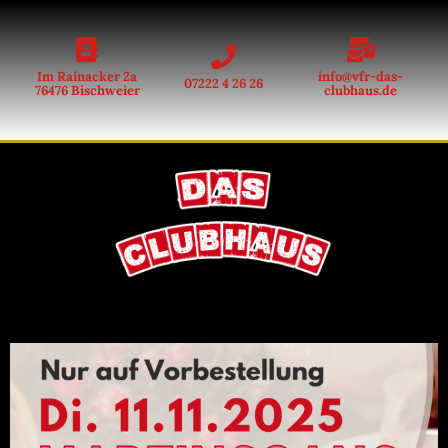
Im Rainacker 2a
info@vfr-das-
07222 4 26 26
76476 Bischweier
clubhaus.de