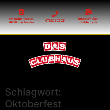
Im Rainacker 2a
info@vfr-das-
07222 4 26 26
76476 Bischweier
clubhaus.de
Schlagwort:
Oktoberfest